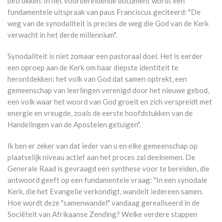
betrokken. In het voorbereidende document wordt een
fundamentele uitspraak van paus Franciscus geciteerd: "De
weg van de synodaliteit is precies de weg die God van de Kerk
verwacht in het derde millennium".
Synodaliteit is niet zomaar een pastoraal doel. Het is eerder
een oproep aan de Kerk om haar diepste identiteit te
herontdekken: het volk van God dat samen optrekt, een
gemeenschap van leerlingen verenigd door het nieuwe gebod,
een volk waar het woord van God groeit en zich verspreidt met
energie en vreugde, zoals de eerste hoofdstukken van de
Handelingen van de Apostelen getuigen".
Ik ben er zeker van dat ieder van u en elke gemeenschap op
plaatselijk niveau actief aan het proces zal deelnemen. De
Generale Raad is gevraagd een synthese voor te bereiden, die
antwoord geeft op een fundamentele vraag: "In een synodale
Kerk, die het Evangelie verkondigt, wandelt iedereen samen.
Hoe wordt deze "samenwandel" vandaag gerealiseerd in de
Sociëteit van Afrikaanse Zending? Welke verdere stappen