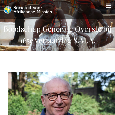
Boodschap Generale Overste bij
165e verjaardag S.M.A.