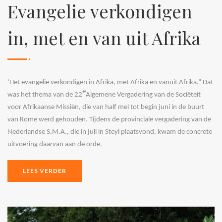
Evangelie verkondigen
in, met en van uit Afrika
‘Het evangelie verkondigen in Afrika, met Afrika en vanuit Afrika.” Dat
e
was het thema van de 22
Algemene Vergadering van de Sociëteit
voor Afrikaanse Missiën, die van half mei tot begin juni in de buurt
van Rome werd gehouden. Tijdens de provinciale vergadering van de
Nederlandse S.M.A., die in juli in Steyl plaatsvond, kwam de concrete
uitvoering daarvan aan de orde.
LEES VERDER