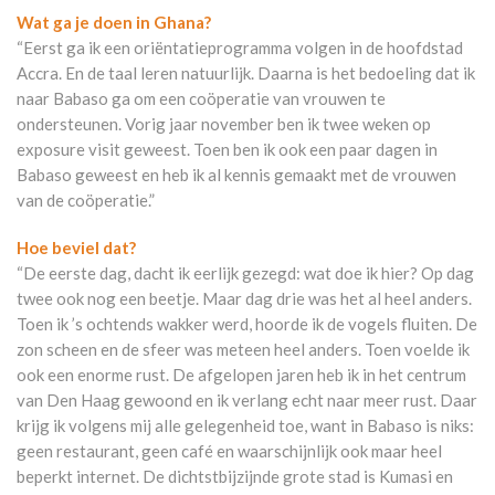
Wat ga je doen in Ghana?
“Eerst ga ik een oriëntatieprogramma volgen in de hoofdstad
Accra. En de taal leren natuurlijk. Daarna is het bedoeling dat ik
naar Babaso ga om een coöperatie van vrouwen te
ondersteunen. Vorig jaar november ben ik twee weken op
exposure visit geweest. Toen ben ik ook een paar dagen in
Babaso geweest en heb ik al kennis gemaakt met de vrouwen
van de coöperatie.”
Hoe beviel dat?
“De eerste dag, dacht ik eerlijk gezegd: wat doe ik hier? Op dag
twee ook nog een beetje. Maar dag drie was het al heel anders.
Toen ik ’s ochtends wakker werd, hoorde ik de vogels fluiten. De
zon scheen en de sfeer was meteen heel anders. Toen voelde ik
ook een enorme rust. De afgelopen jaren heb ik in het centrum
van Den Haag gewoond en ik verlang echt naar meer rust. Daar
krijg ik volgens mij alle gelegenheid toe, want in Babaso is niks:
geen restaurant, geen café en waarschijnlijk ook maar heel
beperkt internet. De dichtstbijzijnde grote stad is Kumasi en