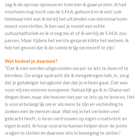
zag ik de oproep opnieuw en toen ben ik gaan praten. Ik had
voorheen nog nooit van de S.M.A. gehoord en ik wist ook
helemaal niet wat ik me bij het uitzenden van missionarissen
moest voorstellen. Ik ben wat je noemt een echte
cultuurkatholiek en ik vroeg me af of ik wel bij de S.M.A. zou
passen. Maar tijdens het eerste gesprek klikte het meteen. Ik
heb het gevoel dat ik de ruimte krijg om mezelf te zijn.”
Wat bedoel je daarmee?
“Dat ik niet worden uitgezonden om per se iets te doen of te
bereiken. De enige opdracht die ik meegekregen heb, is: zorg
dat je gelukkiger terugkomt dan dat je erheen gaat. Dat was
voor mij een enorme eyeopener. Natuurlijk ga ik in Ghana wel
dingen doen, maar die hoeven niet per se iets op te leveren. Het
is vooral belangrijk om er als mens te zijn en verbinding te
zoeken met de mensen daar. Wat mij in het verleden veel
gebracht heeft, is leren vertrouwen op eigen creativiteit en
eigen kracht. Ik hoop vooral te kunnen helpen door de juiste
vragen te stellen en daarmee iets in beweging te zetten.”