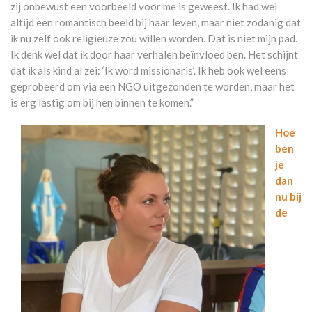
zij onbewust een voorbeeld voor me is geweest. Ik had wel
altijd een romantisch beeld bij haar leven, maar niet zodanig dat
ik nu zelf ook religieuze zou willen worden. Dat is niet mijn pad.
Ik denk wel dat ik door haar verhalen beïnvloed ben. Het schijnt
dat ik als kind al zei: ‘Ik word missionaris’. Ik heb ook wel eens
geprobeerd om via een NGO uitgezonden te worden, maar het
is erg lastig om bij hen binnen te komen.”
Hoe
ben
je
dan
nu bij
de