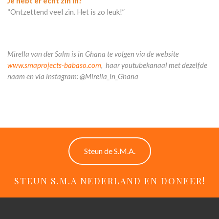
Je hebt er echt zin in?
“Ontzettend veel zin. Het is zo leuk!”
Mirella van der Salm is in Ghana te volgen via de website
www.smaprojects-babaso.com
, haar youtubekanaal met dezelfde
naam en via instagram: @Mirella_in_Ghana
Steun de S.M.A.
STEUN S.M.A NEDERLAND EN DONEER!