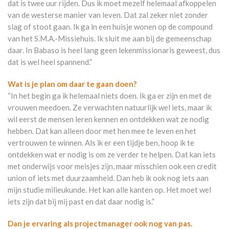
dat is twee uur rijden. Dus ik moet mezelf helemaal afkoppelen
van de westerse manier van leven. Dat zal zeker niet zonder
slag of stoot gaan. Ik ga in een huisje wonen op de compound
van het S.M.A.-Missiehuis. Ik sluit me aan bij de gemeenschap
daar. In Babaso is heel lang geen lekenmissionaris geweest, dus
dat is wel heel spannend.”
Wat is je plan om daar te gaan doen?
“In het begin ga ik helemaal niets doen. Ik ga er zijn en met de
vrouwen meedoen. Ze verwachten natuurlijk wel iets, maar ik
wil eerst de mensen leren kennen en ontdekken wat ze nodig
hebben. Dat kan alleen door met hen mee te leven en het
vertrouwen te winnen. Als ik er een tijdje ben, hoop ik te
ontdekken wat er nodig is om ze verder te helpen. Dat kan iets
met onderwijs voor meisjes zijn, maar misschien ook een credit
union of iets met duurzaamheid. Dan heb ik ook nog iets aan
mijn studie milieukunde. Het kan alle kanten op. Het moet wel
iets zijn dat bij mij past en dat daar nodig is.”
Dan je ervaring als projectmanager ook nog van pas.