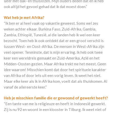
later met dak- en thuislozen. Mijn ouders deden dat en ik heb
ook altijd het gevoel gehad dat ik dat moest doen.”
Wat heb je met Afrika?
“Ik ben er al heel vaak op vakantie geweest. Soms wel zes
weken achter elkaar. Burkina Faso, Zuid-Afrika, Gambia,
Zambia, Ethiopië, Tunesië, al die landen heb ik wel een keer
bezocht. Toen heb ik ook ontdekt dat er een groot verschil is
tussen West- en Oost-Afrika. De mensen in West-Afrika zijn
veel opener. Tenminste, dat is mijn ervaring. Ik heb ook twee
keer een wereldreis gemaakt en Zuid-Amerika, Azië en het
Midden-Oosten gezien. Maar Afrika trekt me het meest. Geen
idee waarom! Misschien komt dat door het spirituele karakter
van Afrika of door iets uit een vorig leven. Ik weet het niet.
Maar elke keer als ik in Afrika kom, voelt dat als thuiskomen. Al
vanaf de allereerste keer.”
Heb je misschien familie die er gewoond of gewerkt heeft?
“Een tante van me is religieuze en heeft in Indonesië gewerkt.
Zij is nu 92 en woont in een klooster in Tilburg. Ik weet niet of