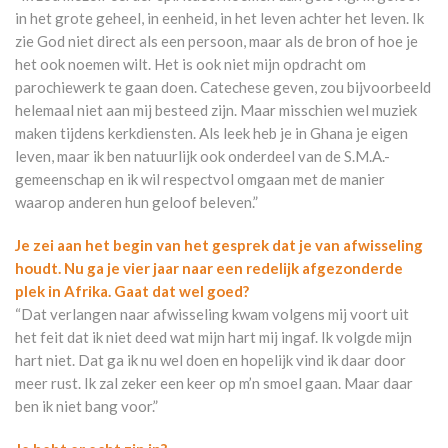
in het grote geheel, in eenheid, in het leven achter het leven. Ik
zie God niet direct als een persoon, maar als de bron of hoe je
het ook noemen wilt. Het is ook niet mijn opdracht om
parochiewerk te gaan doen. Catechese geven, zou bijvoorbeeld
helemaal niet aan mij besteed zijn. Maar misschien wel muziek
maken tijdens kerkdiensten. Als leek heb je in Ghana je eigen
leven, maar ik ben natuurlijk ook onderdeel van de S.M.A.-
gemeenschap en ik wil respectvol omgaan met de manier
waarop anderen hun geloof beleven.”
Je zei aan het begin van het gesprek dat je van afwisseling
houdt. Nu ga je vier jaar naar een redelijk afgezonderde
plek in Afrika.
Gaat dat wel goed?
“Dat verlangen naar afwisseling kwam volgens mij voort uit
het feit dat ik niet deed wat mijn hart mij ingaf. Ik volgde mijn
hart niet. Dat ga ik nu wel doen en hopelijk vind ik daar door
meer rust. Ik zal zeker een keer op m’n smoel gaan. Maar daar
ben ik niet bang voor.”