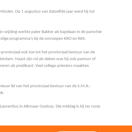
issiën. Op 1 augustus van datzelfde jaar werd hij tot
ijn wijding werkte pater Bakker als kapelaan in de parochie
enstige programma’s bij de omroepen KRO en RKK.
provinciaal ook toe tot het provinciaal bestuur van de
rdam. Naast zijn rol als deken was hij ook pastoor of
reren als predikant. Veel collega-priesters maakten
euw lid van het provinciaal bestuur van de S.M.A.-
ek.
Laurentius in Alkmaar-Oudorp. Die middag is hij ter ruste