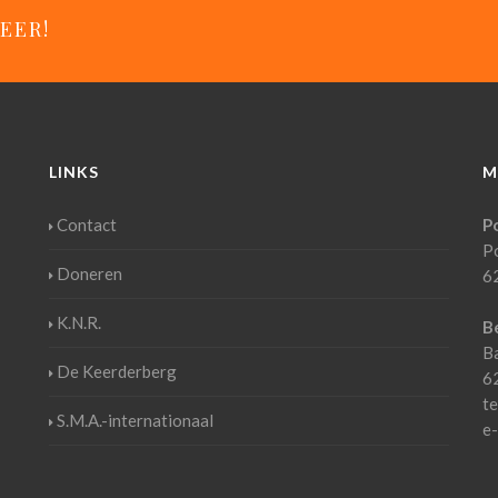
EER!
LINKS
M
Contact
P
P
Doneren
6
K.N.R.
B
B
De Keerderberg
6
t
S.M.A.-internationaal
e-