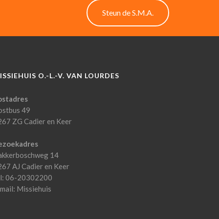
Steun de S.M.A.
ISSIEHUIS O.-L.-V. VAN LOURDES
ostadres
ostbus 49
267 ZG Cadier en Keer
ezoekadres
akkerboschweg 14
267 AJ Cadier en Keer
el: 06-20302200
mail:
Missiehuis