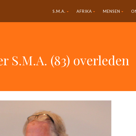
S.M.A.
AFRIKA
MENSEN
O
r S.M.A. (83) overleden