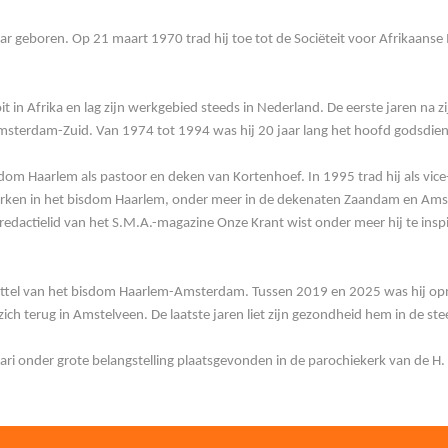
eboren. Op 21 maart 1970 trad hij toe tot de Sociëteit voor Afrikaanse M
t in Afrika en lag zijn werkgebied steeds in Nederland. De eerste jaren na z
sterdam-Zuid. Van 1974 tot 1994 was hij 20 jaar lang het hoofd godsdi
sdom Haarlem als pastoor en deken van Kortenhoef. In 1995 trad hij als vice-
erken in het bisdom Haarlem, onder meer in de dekenaten Zaandam en Amste
redactielid van het S.M.A.-magazine Onze Krant wist onder meer hij te inspi
pittel van het bisdom Haarlem-Amsterdam. Tussen 2019 en 2025 was hij opni
ich terug in Amstelveen. De laatste jaren liet zijn gezondheid hem in de ste
uari onder grote belangstelling plaatsgevonden in de parochiekerk van de H. 