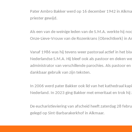
Pater Ambro Bakker werd op 16 december 1942 in Alkmaar g
priester gewijd.
Als een van de weinige leden van de S.M.A. werkte hij nooi
Onze-Lieve-Vrouw van de Rozenkrans (Obrechtkerk) in Am
Vanaf 1986 was hij tevens weer pastoraal actief in het bi
Nederlandse S.M.A. Hij bleef ook als pastoor en deken w
administrator van verschillende parochies. Als pastoor en 
dankbaar gebruik van zijn teksten.
In 2006 werd pater Bakker ook lid van het kathedraal ka
Nederland. In 2023 ging Bakker met emeritaat en trok hij z
De eucharistieviering van afscheid heeft zaterdag 28 febr
gelegd op Sint-Barbarakerkhof in Alkmaar.