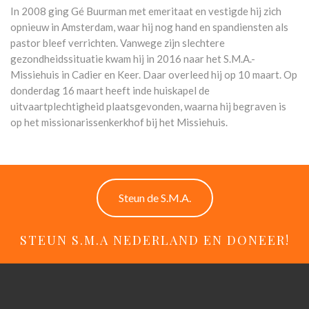
In 2008 ging Gé Buurman met emeritaat en vestigde hij zich
opnieuw in Amsterdam, waar hij nog hand en spandiensten als
pastor bleef verrichten. Vanwege zijn slechtere
gezondheidssituatie kwam hij in 2016 naar het S.M.A.-
Missiehuis in Cadier en Keer. Daar overleed hij op 10 maart. Op
donderdag 16 maart heeft inde huiskapel de
uitvaartplechtigheid plaatsgevonden, waarna hij begraven is
op het missionarissenkerkhof bij het Missiehuis.
Steun de S.M.A.
STEUN S.M.A NEDERLAND EN DONEER!