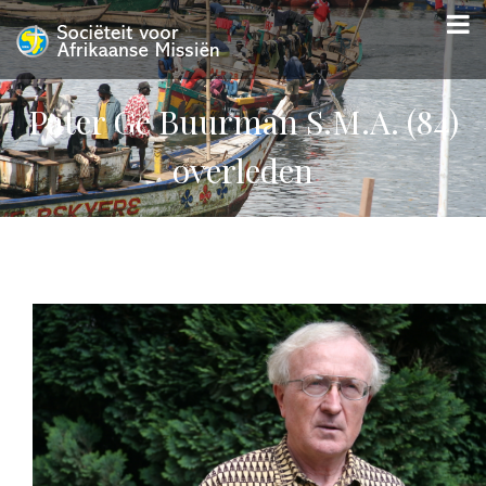
Pater Gé Buurman S.M.A. (84)
overleden