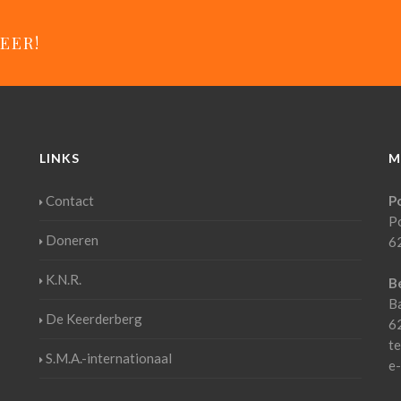
EER!
LINKS
M
Contact
P
P
Doneren
6
K.N.R.
B
B
De Keerderberg
6
t
S.M.A.-internationaal
e-