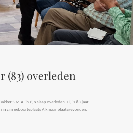
 (83) overleden
kker S.M.A. in zijn slaap overleden. Hij is 83 jaar
i in zijn geboorteplaats Alkmaar plaatsgevonden.