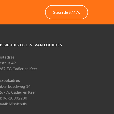
Steun de S.M.A.
ISSIEHUIS O.-L.-V. VAN LOURDES
ostadres
ostbus 49
267 ZG Cadier en Keer
ezoekadres
akkerboschweg 14
267 AJ Cadier en Keer
el: 06-20302200
mail:
Missiehuis